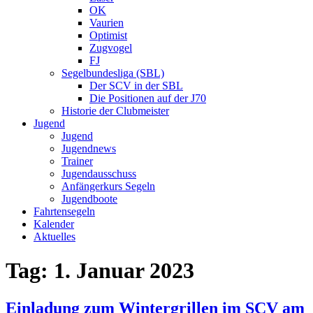
OK
Vaurien
Optimist
Zugvogel
FJ
Segelbundesliga (SBL)
Der SCV in der SBL
Die Positionen auf der J70
Historie der Clubmeister
Jugend
Jugend
Jugendnews
Trainer
Jugendausschuss
Anfängerkurs Segeln
Jugendboote
Fahrtensegeln
Kalender
Aktuelles
Tag:
1. Januar 2023
Einladung zum Wintergrillen im SCV am