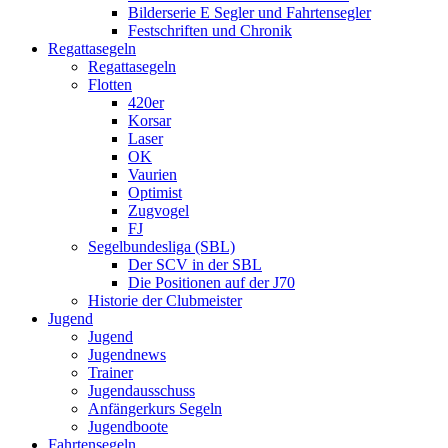
Bilderserie E Segler und Fahrtensegler
Festschriften und Chronik
Regattasegeln
Regattasegeln
Flotten
420er
Korsar
Laser
OK
Vaurien
Optimist
Zugvogel
FJ
Segelbundesliga (SBL)
Der SCV in der SBL
Die Positionen auf der J70
Historie der Clubmeister
Jugend
Jugend
Jugendnews
Trainer
Jugendausschuss
Anfängerkurs Segeln
Jugendboote
Fahrtensegeln