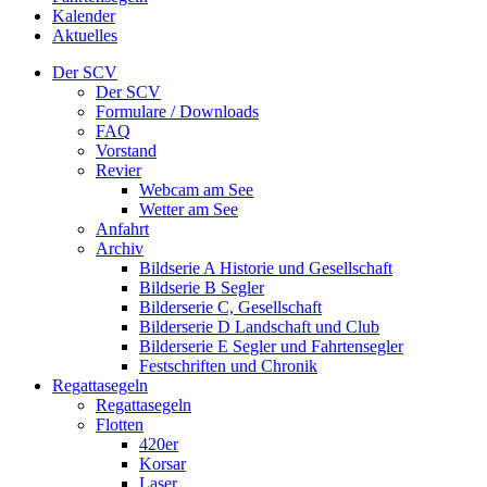
Kalender
Aktuelles
Der SCV
Der SCV
Formulare / Downloads
FAQ
Vorstand
Revier
Webcam am See
Wetter am See
Anfahrt
Archiv
Bildserie A Historie und Gesellschaft
Bildserie B Segler
Bilderserie C, Gesellschaft
Bilderserie D Landschaft und Club
Bilderserie E Segler und Fahrtensegler
Festschriften und Chronik
Regattasegeln
Regattasegeln
Flotten
420er
Korsar
Laser