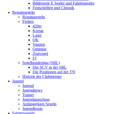
Bilderserie E Segler und Fahrtensegler
Festschriften und Chronik
Regattasegeln
Regattasegeln
Flotten
420er
Korsar
Laser
OK
Vaurien
Optimist
Zugvogel
FJ
Segelbundesliga (SBL)
Der SCV in der SBL
Die Positionen auf der J70
Historie der Clubmeister
Jugend
Jugend
Jugendnews
Trainer
Jugendausschuss
Anfängerkurs Segeln
Jugendboote
Fahrtensegeln