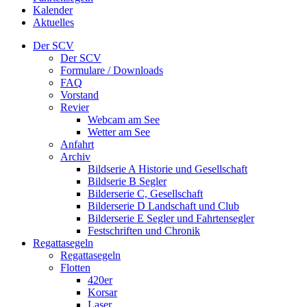
Kalender
Aktuelles
Der SCV
Der SCV
Formulare / Downloads
FAQ
Vorstand
Revier
Webcam am See
Wetter am See
Anfahrt
Archiv
Bildserie A Historie und Gesellschaft
Bildserie B Segler
Bilderserie C, Gesellschaft
Bilderserie D Landschaft und Club
Bilderserie E Segler und Fahrtensegler
Festschriften und Chronik
Regattasegeln
Regattasegeln
Flotten
420er
Korsar
Laser