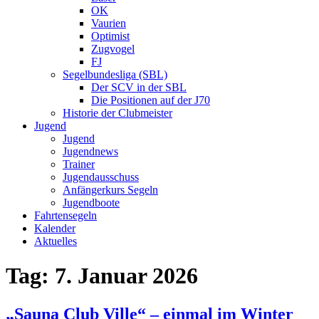
OK
Vaurien
Optimist
Zugvogel
FJ
Segelbundesliga (SBL)
Der SCV in der SBL
Die Positionen auf der J70
Historie der Clubmeister
Jugend
Jugend
Jugendnews
Trainer
Jugendausschuss
Anfängerkurs Segeln
Jugendboote
Fahrtensegeln
Kalender
Aktuelles
Tag:
7. Januar 2026
„Sauna Club Ville“ – einmal im Winter