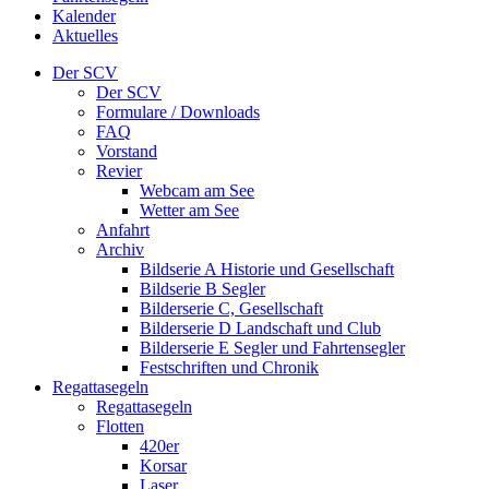
Kalender
Aktuelles
Der SCV
Der SCV
Formulare / Downloads
FAQ
Vorstand
Revier
Webcam am See
Wetter am See
Anfahrt
Archiv
Bildserie A Historie und Gesellschaft
Bildserie B Segler
Bilderserie C, Gesellschaft
Bilderserie D Landschaft und Club
Bilderserie E Segler und Fahrtensegler
Festschriften und Chronik
Regattasegeln
Regattasegeln
Flotten
420er
Korsar
Laser