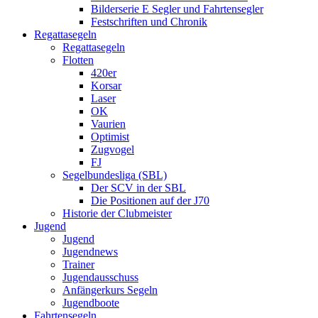
Bilderserie E Segler und Fahrtensegler
Festschriften und Chronik
Regattasegeln
Regattasegeln
Flotten
420er
Korsar
Laser
OK
Vaurien
Optimist
Zugvogel
FJ
Segelbundesliga (SBL)
Der SCV in der SBL
Die Positionen auf der J70
Historie der Clubmeister
Jugend
Jugend
Jugendnews
Trainer
Jugendausschuss
Anfängerkurs Segeln
Jugendboote
Fahrtensegeln