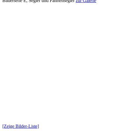
Bilderserie E, Segler und Fahrtensegler
zur Galerie
[Zeige Bilder-Liste]