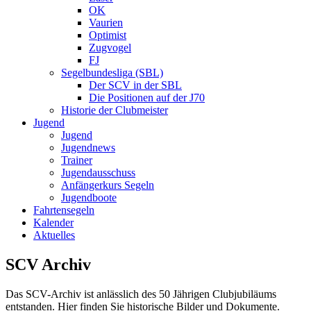
OK
Vaurien
Optimist
Zugvogel
FJ
Segelbundesliga (SBL)
Der SCV in der SBL
Die Positionen auf der J70
Historie der Clubmeister
Jugend
Jugend
Jugendnews
Trainer
Jugendausschuss
Anfängerkurs Segeln
Jugendboote
Fahrtensegeln
Kalender
Aktuelles
SCV Archiv
Das SCV-Archiv ist anlässlich des 50 Jährigen Clubjubiläums
entstanden. Hier finden Sie historische Bilder und Dokumente.