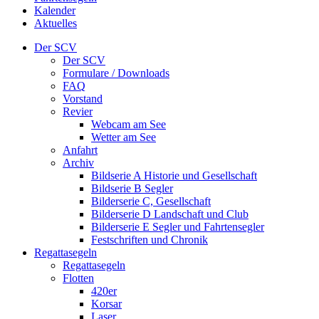
Kalender
Aktuelles
Der SCV
Der SCV
Formulare / Downloads
FAQ
Vorstand
Revier
Webcam am See
Wetter am See
Anfahrt
Archiv
Bildserie A Historie und Gesellschaft
Bildserie B Segler
Bilderserie C, Gesellschaft
Bilderserie D Landschaft und Club
Bilderserie E Segler und Fahrtensegler
Festschriften und Chronik
Regattasegeln
Regattasegeln
Flotten
420er
Korsar
Laser