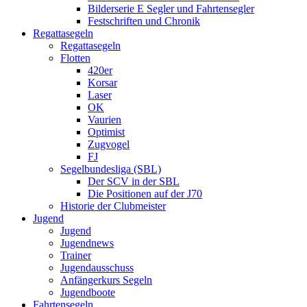
Bilderserie E Segler und Fahrtensegler
Festschriften und Chronik
Regattasegeln
Regattasegeln
Flotten
420er
Korsar
Laser
OK
Vaurien
Optimist
Zugvogel
FJ
Segelbundesliga (SBL)
Der SCV in der SBL
Die Positionen auf der J70
Historie der Clubmeister
Jugend
Jugend
Jugendnews
Trainer
Jugendausschuss
Anfängerkurs Segeln
Jugendboote
Fahrtensegeln