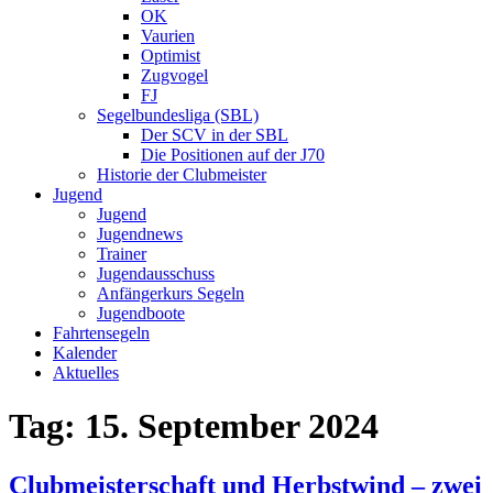
OK
Vaurien
Optimist
Zugvogel
FJ
Segelbundesliga (SBL)
Der SCV in der SBL
Die Positionen auf der J70
Historie der Clubmeister
Jugend
Jugend
Jugendnews
Trainer
Jugendausschuss
Anfängerkurs Segeln
Jugendboote
Fahrtensegeln
Kalender
Aktuelles
Tag:
15. September 2024
Clubmeisterschaft und Herbstwind – zwei