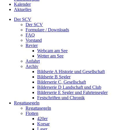
Kalender
Aktuelles
Der SCV
Der SCV
Formulare / Downloads
FAQ
Vorstand
Revier
Webcam am See
Wetter am See
Anfahrt
Archiv
Bildserie A Historie und Gesellschaft
Bildserie B Segler
Bilderserie C, Gesellschaft
Bilderserie D Landschaft und Club
Bilderserie E Segler und Fahrtensegler
Festschriften und Chronik
Regattasegeln
Regattasegeln
Flotten
420er
Korsar
Laser