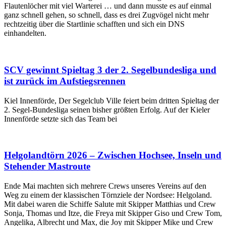
Flautenlöcher mit viel Warterei … und dann musste es auf einmal
ganz schnell gehen, so schnell, dass es drei Zugvögel nicht mehr
rechtzeitig über die Startlinie schafften und sich ein DNS
einhandelten.
SCV gewinnt Spieltag 3 der 2. Segelbundesliga und
ist zurück im Aufstiegsrennen
Kiel Innenförde, Der Segelclub Ville feiert beim dritten Spieltag der
2. Segel-Bundesliga seinen bisher größten Erfolg. Auf der Kieler
Innenförde setzte sich das Team bei
Helgolandtörn 2026 – Zwischen Hochsee, Inseln und
Stehender Mastroute
Ende Mai machten sich mehrere Crews unseres Vereins auf den
Weg zu einem der klassischen Törnziele der Nordsee: Helgoland.
Mit dabei waren die Schiffe Salute mit Skipper Matthias und Crew
Sonja, Thomas und Itze, die Freya mit Skipper Giso und Crew Tom,
Angelika, Albrecht und Max, die Joy mit Skipper Mike und Crew