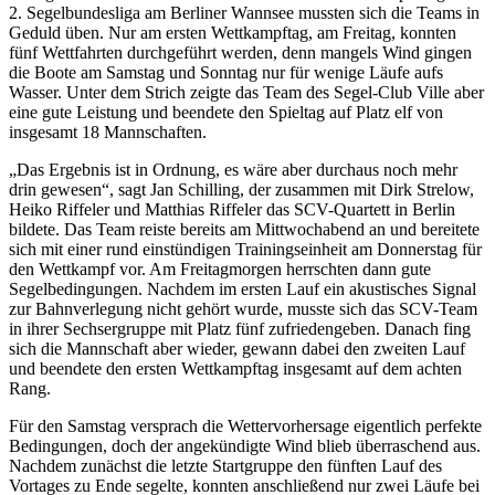
2. Segelbundesliga am Berliner Wannsee mussten sich die Teams in
Geduld üben. Nur am ersten Wettkampftag, am Freitag, konnten
fünf Wettfahrten durchgeführt werden, denn mangels Wind gingen
die Boote am Samstag und Sonntag nur für wenige Läufe aufs
Wasser. Unter dem Strich zeigte das Team des Segel-Club Ville aber
eine gute Leistung und beendete den Spieltag auf Platz elf von
insgesamt 18 Mannschaften.
„Das Ergebnis ist in Ordnung, es wäre aber durchaus noch mehr
drin gewesen“, sagt Jan Schilling, der zusammen mit Dirk Strelow,
Heiko Riffeler und Matthias Riffeler das SCV-Quartett in Berlin
bildete. Das Team reiste bereits am Mittwochabend an und bereitete
sich mit einer rund einstündigen Trainingseinheit am Donnerstag für
den Wettkampf vor. Am Freitagmorgen herrschten dann gute
Segelbedingungen. Nachdem im ersten Lauf ein akustisches Signal
zur Bahnverlegung nicht gehört wurde, musste sich das SCV-Team
in ihrer Sechsergruppe mit Platz fünf zufriedengeben. Danach fing
sich die Mannschaft aber wieder, gewann dabei den zweiten Lauf
und beendete den ersten Wettkampftag insgesamt auf dem achten
Rang.
Für den Samstag versprach die Wettervorhersage eigentlich perfekte
Bedingungen, doch der angekündigte Wind blieb überraschend aus.
Nachdem zunächst die letzte Startgruppe den fünften Lauf des
Vortages zu Ende segelte, konnten anschließend nur zwei Läufe bei