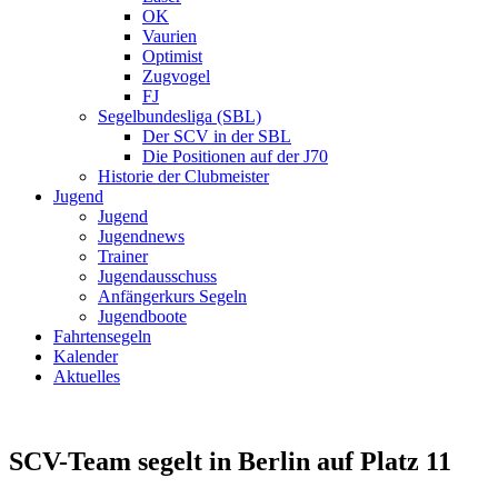
OK
Vaurien
Optimist
Zugvogel
FJ
Segelbundesliga (SBL)
Der SCV in der SBL
Die Positionen auf der J70
Historie der Clubmeister
Jugend
Jugend
Jugendnews
Trainer
Jugendausschuss
Anfängerkurs Segeln
Jugendboote
Fahrtensegeln
Kalender
Aktuelles
SCV-Team segelt in Berlin auf Platz 11