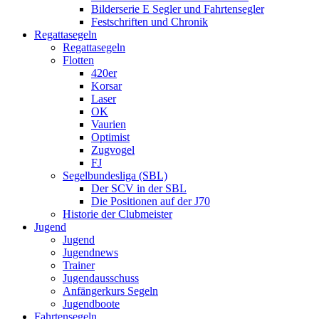
Bilderserie E Segler und Fahrtensegler
Festschriften und Chronik
Regattasegeln
Regattasegeln
Flotten
420er
Korsar
Laser
OK
Vaurien
Optimist
Zugvogel
FJ
Segelbundesliga (SBL)
Der SCV in der SBL
Die Positionen auf der J70
Historie der Clubmeister
Jugend
Jugend
Jugendnews
Trainer
Jugendausschuss
Anfängerkurs Segeln
Jugendboote
Fahrtensegeln