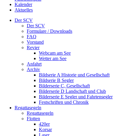
Kalender
Aktuelles
Der SCV
Der SCV
Formulare / Downloads
FAQ
Vorstand
Revier
Webcam am See
Wetter am See
Anfahrt
Archiv
Bildserie A Historie und Gesellschaft
Bildserie B Segler
Bilderserie C, Gesellschaft
Bilderserie D Landschaft und Club
Bilderserie E Segler und Fahrtensegler
Festschriften und Chronik
Regattasegeln
Regattasegeln
Flotten
420er
Korsar
Laser