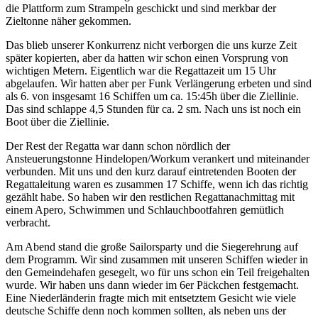
die Plattform zum Strampeln geschickt und sind merkbar der
Zieltonne näher gekommen.
Das blieb unserer Konkurrenz nicht verborgen die uns kurze Zeit
später kopierten, aber da hatten wir schon einen Vorsprung von
wichtigen Metern. Eigentlich war die Regattazeit um 15 Uhr
abgelaufen. Wir hatten aber per Funk Verlängerung erbeten und sind
als 6. von insgesamt 16 Schiffen um ca. 15:45h über die Ziellinie.
Das sind schlappe 4,5 Stunden für ca. 2 sm. Nach uns ist noch ein
Boot über die Ziellinie.
Der Rest der Regatta war dann schon nördlich der
Ansteuerungstonne Hindelopen/Workum verankert und miteinander
verbunden. Mit uns und den kurz darauf eintretenden Booten der
Regattaleitung waren es zusammen 17 Schiffe, wenn ich das richtig
gezählt habe. So haben wir den restlichen Regattanachmittag mit
einem Apero, Schwimmen und Schlauchbootfahren gemütlich
verbracht.
Am Abend stand die große Sailorsparty und die Siegerehrung auf
dem Programm. Wir sind zusammen mit unseren Schiffen wieder in
den Gemeindehafen gesegelt, wo für uns schon ein Teil freigehalten
wurde. Wir haben uns dann wieder im 6er Päckchen festgemacht.
Eine Niederländerin fragte mich mit entsetztem Gesicht wie viele
deutsche Schiffe denn noch kommen sollten, als neben uns der