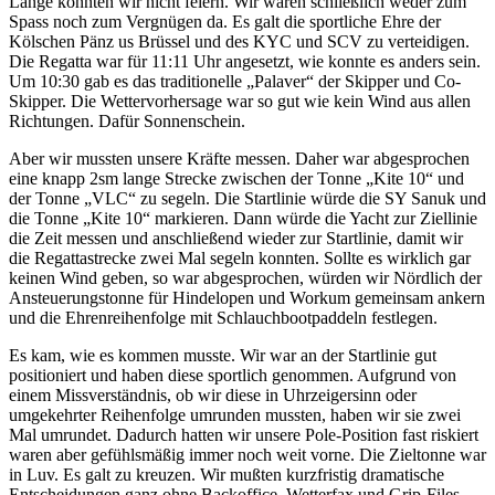
Lange konnten wir nicht feiern. Wir waren schließlich weder zum
Spass noch zum Vergnügen da. Es galt die sportliche Ehre der
Kölschen Pänz us Brüssel und des KYC und SCV zu verteidigen.
Die Regatta war für 11:11 Uhr angesetzt, wie konnte es anders sein.
Um 10:30 gab es das traditionelle „Palaver“ der Skipper und Co-
Skipper. Die Wettervorhersage war so gut wie kein Wind aus allen
Richtungen. Dafür Sonnenschein.
Aber wir mussten unsere Kräfte messen. Daher war abgesprochen
eine knapp 2sm lange Strecke zwischen der Tonne „Kite 10“ und
der Tonne „VLC“ zu segeln. Die Startlinie würde die SY Sanuk und
die Tonne „Kite 10“ markieren. Dann würde die Yacht zur Ziellinie
die Zeit messen und anschließend wieder zur Startlinie, damit wir
die Regattastrecke zwei Mal segeln konnten. Sollte es wirklich gar
keinen Wind geben, so war abgesprochen, würden wir Nördlich der
Ansteuerungstonne für Hindelopen und Workum gemeinsam ankern
und die Ehrenreihenfolge mit Schlauchbootpaddeln festlegen.
Es kam, wie es kommen musste. Wir war an der Startlinie gut
positioniert und haben diese sportlich genommen. Aufgrund von
einem Missverständnis, ob wir diese in Uhrzeigersinn oder
umgekehrter Reihenfolge umrunden mussten, haben wir sie zwei
Mal umrundet. Dadurch hatten wir unsere Pole-Position fast riskiert
waren aber gefühlsmäßig immer noch weit vorne. Die Zieltonne war
in Luv. Es galt zu kreuzen. Wir mußten kurzfristig dramatische
Entscheidungen ganz ohne Backoffice, Wetterfax und Grip-Files