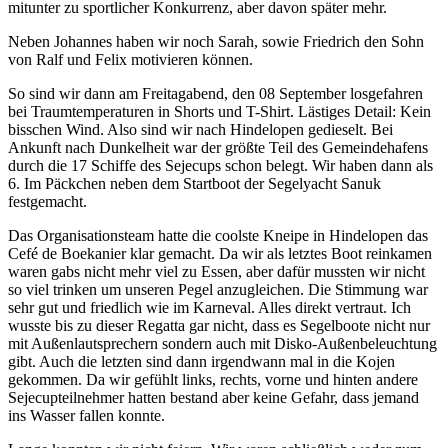
mitunter zu sportlicher Konkurrenz, aber davon später mehr.
Neben Johannes haben wir noch Sarah, sowie Friedrich den Sohn
von Ralf und Felix motivieren können.
So sind wir dann am Freitagabend, den 08 September losgefahren
bei Traumtemperaturen in Shorts und T-Shirt. Lästiges Detail: Kein
bisschen Wind. Also sind wir nach Hindelopen gedieselt. Bei
Ankunft nach Dunkelheit war der größte Teil des Gemeindehafens
durch die 17 Schiffe des Sejecups schon belegt. Wir haben dann als
6. Im Päckchen neben dem Startboot der Segelyacht Sanuk
festgemacht.
Das Organisationsteam hatte die coolste Kneipe in Hindelopen das
Cefé de Boekanier klar gemacht. Da wir als letztes Boot reinkamen
waren gabs nicht mehr viel zu Essen, aber dafür mussten wir nicht
so viel trinken um unseren Pegel anzugleichen. Die Stimmung war
sehr gut und friedlich wie im Karneval. Alles direkt vertraut. Ich
wusste bis zu dieser Regatta gar nicht, dass es Segelboote nicht nur
mit Außenlautsprechern sondern auch mit Disko-Außenbeleuchtung
gibt. Auch die letzten sind dann irgendwann mal in die Kojen
gekommen. Da wir gefühlt links, rechts, vorne und hinten andere
Sejecupteilnehmer hatten bestand aber keine Gefahr, dass jemand
ins Wasser fallen konnte.