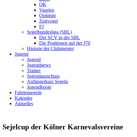
OK
Vaurien
Optimist
Zugvogel
FJ
Segelbundesliga (SBL)
Der SCV in der SBL
Die Positionen auf der J70
Historie der Clubmeister
Jugend
Jugend
Jugendnews
Trainer
Jugendausschuss
Anfängerkurs Segeln
Jugendboote
Fahrtensegeln
Kalender
Aktuelles
Sejelcup der Kölner Karnevalsvereine