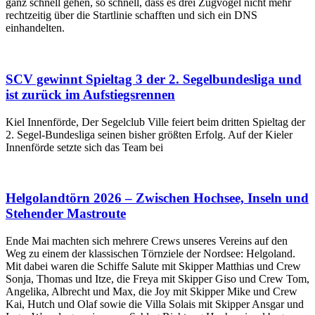
ganz schnell gehen, so schnell, dass es drei Zugvögel nicht mehr
rechtzeitig über die Startlinie schafften und sich ein DNS
einhandelten.
SCV gewinnt Spieltag 3 der 2. Segelbundesliga und
ist zurück im Aufstiegsrennen
Kiel Innenförde, Der Segelclub Ville feiert beim dritten Spieltag der
2. Segel-Bundesliga seinen bisher größten Erfolg. Auf der Kieler
Innenförde setzte sich das Team bei
Helgolandtörn 2026 – Zwischen Hochsee, Inseln und
Stehender Mastroute
Ende Mai machten sich mehrere Crews unseres Vereins auf den
Weg zu einem der klassischen Törnziele der Nordsee: Helgoland.
Mit dabei waren die Schiffe Salute mit Skipper Matthias und Crew
Sonja, Thomas und Itze, die Freya mit Skipper Giso und Crew Tom,
Angelika, Albrecht und Max, die Joy mit Skipper Mike und Crew
Kai, Hutch und Olaf sowie die Villa Solais mit Skipper Ansgar und