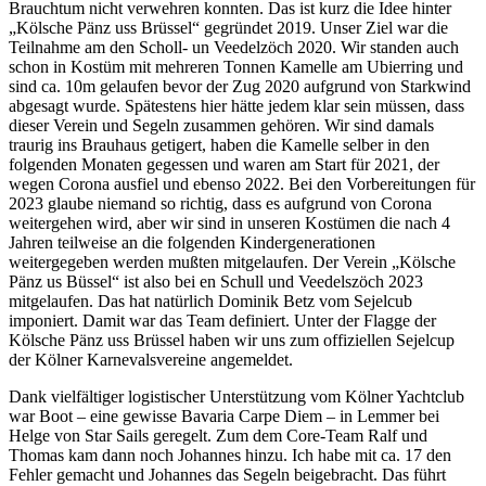
Brauchtum nicht verwehren konnten. Das ist kurz die Idee hinter
„Kölsche Pänz uss Brüssel“ gegründet 2019. Unser Ziel war die
Teilnahme am den Scholl- un Veedelzöch 2020. Wir standen auch
schon in Kostüm mit mehreren Tonnen Kamelle am Ubierring und
sind ca. 10m gelaufen bevor der Zug 2020 aufgrund von Starkwind
abgesagt wurde. Spätestens hier hätte jedem klar sein müssen, dass
dieser Verein und Segeln zusammen gehören. Wir sind damals
traurig ins Brauhaus getigert, haben die Kamelle selber in den
folgenden Monaten gegessen und waren am Start für 2021, der
wegen Corona ausfiel und ebenso 2022. Bei den Vorbereitungen für
2023 glaube niemand so richtig, dass es aufgrund von Corona
weitergehen wird, aber wir sind in unseren Kostümen die nach 4
Jahren teilweise an die folgenden Kindergenerationen
weitergegeben werden mußten mitgelaufen. Der Verein „Kölsche
Pänz us Büssel“ ist also bei en Schull und Veedelszöch 2023
mitgelaufen. Das hat natürlich Dominik Betz vom Sejelcub
imponiert. Damit war das Team definiert. Unter der Flagge der
Kölsche Pänz uss Brüssel haben wir uns zum offiziellen Sejelcup
der Kölner Karnevalsvereine angemeldet.
Dank vielfältiger logistischer Unterstützung vom Kölner Yachtclub
war Boot – eine gewisse Bavaria Carpe Diem – in Lemmer bei
Helge von Star Sails geregelt. Zum dem Core-Team Ralf und
Thomas kam dann noch Johannes hinzu. Ich habe mit ca. 17 den
Fehler gemacht und Johannes das Segeln beigebracht. Das führt