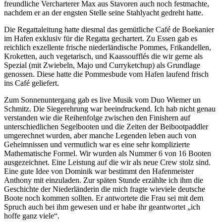
freundliche Vercharterer Max aus Stavoren auch noch festmachte,
nachdem er an der engsten Stelle seine Stahlyacht gedreht hatte.
Die Regattaleitung hatte diesmal das gemütliche Café de Boekanier
im Hafen exklusiv für die Regatta gechartert. Zu Essen gab es
reichlich exzellente frische niederländische Pommes, Frikandellen,
Kroketten, auch vegetarisch, und Kaassoufflés die wir gerne als
Spezial (mit Zwiebeln, Majo und Curryketchup) als Grundlage
genossen. Diese hatte die Pommesbude vom Hafen laufend frisch
ins Café geliefert.
Zum Sonnenuntergang gab es live Musik vom Duo Wiemer un
Schmitz. Die Siegerehrung war beeindruckend. Ich hab nicht genau
verstanden wie die Reihenfolge zwischen den Finishern auf
unterschiedlichen Segelbooten und die Zeiten der Beibootpaddler
umgerechnet wurden, aber manche Legenden leben auch von
Geheimnissen und vermutlich war es eine sehr komplizierte
Mathematische Formel. Wir wurden als Nummer 6 von 16 Booten
ausgezeichnet. Eine Leistung auf die wir als neue Crew stolz sind.
Eine gute Idee von Dominik war bestimmt den Hafenmeister
Anthony mit einzuladen. Zur späten Stunde erzählte ich ihm die
Geschichte der Niederländerin die mich fragte wieviele deutsche
Boote noch kommen sollten. Er antwortete die Frau sei mit dem
Spruch auch bei ihm gewesen und er habe ihr geantwortet „ich
hoffe ganz viele“.