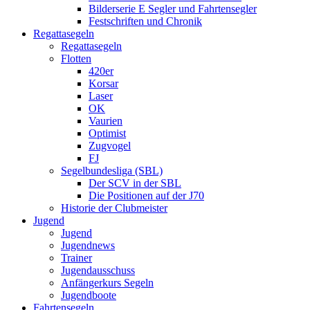
Bilderserie E Segler und Fahrtensegler
Festschriften und Chronik
Regattasegeln
Regattasegeln
Flotten
420er
Korsar
Laser
OK
Vaurien
Optimist
Zugvogel
FJ
Segelbundesliga (SBL)
Der SCV in der SBL
Die Positionen auf der J70
Historie der Clubmeister
Jugend
Jugend
Jugendnews
Trainer
Jugendausschuss
Anfängerkurs Segeln
Jugendboote
Fahrtensegeln