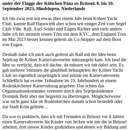
unter der Flagge der Kölschen Pänz us Brüssel. 8.
bis 10.
September 2023,
Hindelopen, Niederlande
Ich bin zwar erst seit etwas über einem Jahr beim Kölner Yacht
Club, kannte Ralf Hauswirth aber schon seit einiger Zeit vom Segel
Club Ville. Ralf, Axel Seidel und Eugen Richter und viele andere
habe ich bei meinem ersten Törn mit dem KYC, dem England Törn
im Mai 2023 besser kennen gelernt als Co-Skipper auf dem Boot
von Eugen.
Deshalb habe ich mich auch gefreut als Ralf mit der Idee beim
Sejelcup de Kölner Karnevalsvereine mitzusegeln kam. Ich fand die
Idee so verrückt, dass ich dachte, da müssen wir mit dabei sein. Es
gab mehrere Stimmen die glaubhaft behaupteten der Kölner Yacht
Club sei eigentlich ursprünglich und primär ein Karnevalsverein.
Schließlich hat es eine Teilnahme im 19. Jahrhundert an einem
Rodenkirchener Karnevalszug gegeben. Das schien das
Organisationskommitee vertreten durch den Sejelpräsidenten
Dominik Betz aber nur begrenzt zu überzeugen. Möglicherweise
war nicht ganz klar ob Rodenkirchen damals schon besiedelt oder
zur Stadt Köln gehörte…
Da war es praktisch, dass ich mit Freunden in Brüssel vor 4 Jahren
einen Karnevalsverein für Kinder von Jecken wie mir die in Brüssel
arbeiten, dort unsere Kinder großziehen und denen wir Bildung und