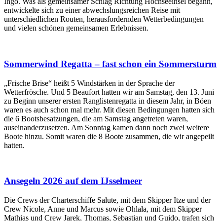
Ingo. Was als gemeinsamer Schlag Richtung Hochseeinsel begann,
entwickelte sich zu einer abwechslungsreichen Reise mit
unterschiedlichen Routen, herausfordernden Wetterbedingungen
und vielen schönen gemeinsamen Erlebnissen.
Sommerwind Regatta – fast schon ein Sommersturm
„Frische Brise“ heißt 5 Windstärken in der Sprache der
Wetterfrösche. Und 5 Beaufort hatten wir am Samstag, den 13. Juni
zu Beginn unserer ersten Ranglistenregatta in diesem Jahr, in Böen
waren es auch schon mal mehr. Mit diesen Bedingungen hatten sich
die 6 Bootsbesatzungen, die am Samstag angetreten waren,
auseinanderzusetzen. Am Sonntag kamen dann noch zwei weitere
Boote hinzu. Somit waren die 8 Boote zusammen, die wir angepeilt
hatten.
Ansegeln 2026 auf dem IJsselmeer
Die Crews der Charterschiffe Salute, mit dem Skipper Itze und der
Crew Nicole, Anne und Marcus sowie Ohlala, mit dem Skipper
Mathias und Crew Jarek, Thomas, Sebastian und Guido, trafen sich