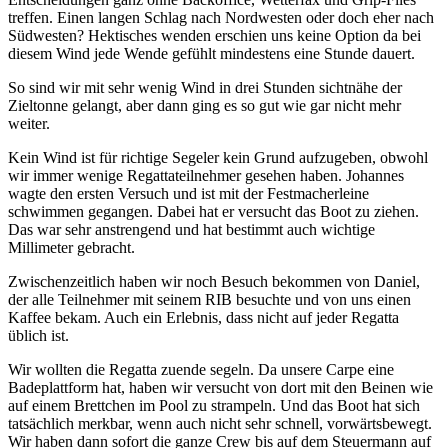
treffen. Einen langen Schlag nach Nordwesten oder doch eher nach
Südwesten? Hektisches wenden erschien uns keine Option da bei
diesem Wind jede Wende gefühlt mindestens eine Stunde dauert.
So sind wir mit sehr wenig Wind in drei Stunden sichtnähe der
Zieltonne gelangt, aber dann ging es so gut wie gar nicht mehr
weiter.
Kein Wind ist für richtige Segeler kein Grund aufzugeben, obwohl
wir immer wenige Regattateilnehmer gesehen haben. Johannes
wagte den ersten Versuch und ist mit der Festmacherleine
schwimmen gegangen. Dabei hat er versucht das Boot zu ziehen.
Das war sehr anstrengend und hat bestimmt auch wichtige
Millimeter gebracht.
Zwischenzeitlich haben wir noch Besuch bekommen von Daniel,
der alle Teilnehmer mit seinem RIB besuchte und von uns einen
Kaffee bekam. Auch ein Erlebnis, dass nicht auf jeder Regatta
üblich ist.
Wir wollten die Regatta zuende segeln. Da unsere Carpe eine
Badeplattform hat, haben wir versucht von dort mit den Beinen wie
auf einem Brettchen im Pool zu strampeln. Und das Boot hat sich
tatsächlich merkbar, wenn auch nicht sehr schnell, vorwärtsbewegt.
Wir haben dann sofort die ganze Crew bis auf dem Steuermann auf