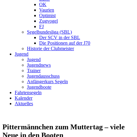
OK
Vaurien
Optimist
Zugvogel
FJ
Segelbundesliga (SBL)
Der SCV in der SBL
Die Positionen auf der J70
Historie der Clubmeister
Jugend
Jugend
Jugendnews
Trainer
Jugendausschuss
Anfängerkurs Segeln
Jugendboote
Fahrtensegeln
Kalender
Aktuelles
Pittermännchen zum Muttertag – viele
Neue in den Booten