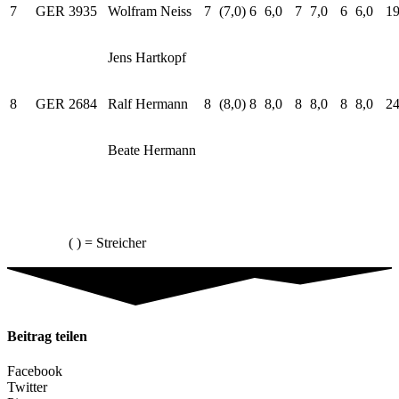
7
GER
3935
Wolfram Neiss
7
(7,0)
6
6,0
7
7,0
6
6,0
19
Jens Hartkopf
8
GER
2684
Ralf Hermann
8
(8,0)
8
8,0
8
8,0
8
8,0
24
Beate Hermann
( ) = Streicher
Beitrag teilen
Facebook
Twitter