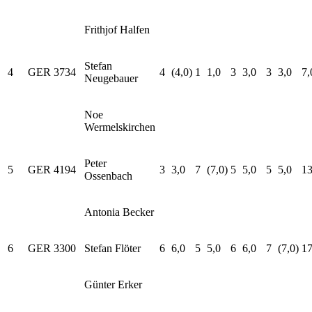
Frithjof Halfen
Stefan
4
GER
3734
4
(4,0)
1
1,0
3
3,0
3
3,0
7,
Neugebauer
Noe
Wermelskirchen
Peter
5
GER
4194
3
3,0
7
(7,0)
5
5,0
5
5,0
13
Ossenbach
Antonia Becker
6
GER
3300
Stefan Flöter
6
6,0
5
5,0
6
6,0
7
(7,0)
17
Günter Erker