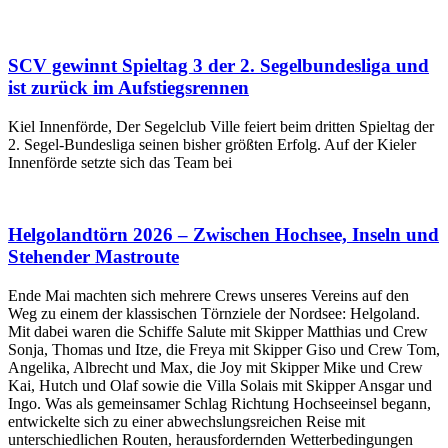
SCV gewinnt Spieltag 3 der 2. Segelbundesliga und
ist zurück im Aufstiegsrennen
Kiel Innenförde, Der Segelclub Ville feiert beim dritten Spieltag der
2. Segel-Bundesliga seinen bisher größten Erfolg. Auf der Kieler
Innenförde setzte sich das Team bei
Helgolandtörn 2026 – Zwischen Hochsee, Inseln und
Stehender Mastroute
Ende Mai machten sich mehrere Crews unseres Vereins auf den
Weg zu einem der klassischen Törnziele der Nordsee: Helgoland.
Mit dabei waren die Schiffe Salute mit Skipper Matthias und Crew
Sonja, Thomas und Itze, die Freya mit Skipper Giso und Crew Tom,
Angelika, Albrecht und Max, die Joy mit Skipper Mike und Crew
Kai, Hutch und Olaf sowie die Villa Solais mit Skipper Ansgar und
Ingo. Was als gemeinsamer Schlag Richtung Hochseeinsel begann,
entwickelte sich zu einer abwechslungsreichen Reise mit
unterschiedlichen Routen, herausfordernden Wetterbedingungen