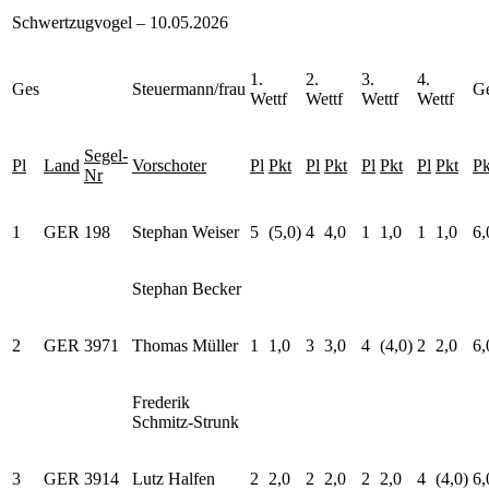
Schwertzugvogel – 10.05.2026
1.
2.
3.
4.
Ges
Steuermann/frau
G
Wettf
Wettf
Wettf
Wettf
Segel-
Pl
Land
Vorschoter
Pl
Pkt
Pl
Pkt
Pl
Pkt
Pl
Pkt
Pk
Nr
1
GER
198
Stephan Weiser
5
(5,0)
4
4,0
1
1,0
1
1,0
6,
Stephan Becker
2
GER
3971
Thomas Müller
1
1,0
3
3,0
4
(4,0)
2
2,0
6,
Frederik
Schmitz-Strunk
3
GER
3914
Lutz Halfen
2
2,0
2
2,0
2
2,0
4
(4,0)
6,