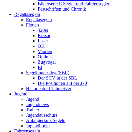
Bilderserie E Segler und Fahrtensegler
Festschriften und Chronik
Regattasegeln
Regattasegeln
Flotten
420er
Korsar
Laser
OK
Vaurien
Optimist
Zugvogel
FJ
Segelbundesliga (SBL)
Der SCV in der SBL
Die Positionen auf der J70
Historie der Clubmeister
Jugend
Jugend
Jugendnews
Trainer
Jugendausschuss
Anfängerkurs Segeln
Jugendboote
Fahrtensegeln