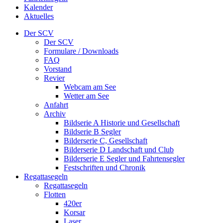
Kalender
Aktuelles
Der SCV
Der SCV
Formulare / Downloads
FAQ
Vorstand
Revier
Webcam am See
Wetter am See
Anfahrt
Archiv
Bildserie A Historie und Gesellschaft
Bildserie B Segler
Bilderserie C, Gesellschaft
Bilderserie D Landschaft und Club
Bilderserie E Segler und Fahrtensegler
Festschriften und Chronik
Regattasegeln
Regattasegeln
Flotten
420er
Korsar
Laser