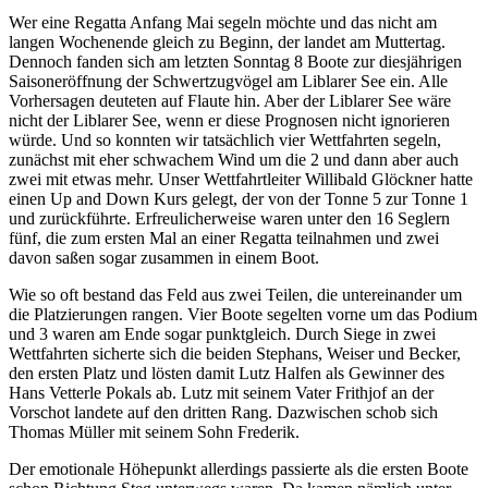
Wer eine Regatta Anfang Mai segeln möchte und das nicht am
langen Wochenende gleich zu Beginn, der landet am Muttertag.
Dennoch fanden sich am letzten Sonntag 8 Boote zur diesjährigen
Saisoneröffnung der Schwertzugvögel am Liblarer See ein. Alle
Vorhersagen deuteten auf Flaute hin. Aber der Liblarer See wäre
nicht der Liblarer See, wenn er diese Prognosen nicht ignorieren
würde. Und so konnten wir tatsächlich vier Wettfahrten segeln,
zunächst mit eher schwachem Wind um die 2 und dann aber auch
zwei mit etwas mehr. Unser Wettfahrtleiter Willibald Glöckner hatte
einen Up and Down Kurs gelegt, der von der Tonne 5 zur Tonne 1
und zurückführte. Erfreulicherweise waren unter den 16 Seglern
fünf, die zum ersten Mal an einer Regatta teilnahmen und zwei
davon saßen sogar zusammen in einem Boot.
Wie so oft bestand das Feld aus zwei Teilen, die untereinander um
die Platzierungen rangen. Vier Boote segelten vorne um das Podium
und 3 waren am Ende sogar punktgleich. Durch Siege in zwei
Wettfahrten sicherte sich die beiden Stephans, Weiser und Becker,
den ersten Platz und lösten damit Lutz Halfen als Gewinner des
Hans Vetterle Pokals ab. Lutz mit seinem Vater Frithjof an der
Vorschot landete auf den dritten Rang. Dazwischen schob sich
Thomas Müller mit seinem Sohn Frederik.
Der emotionale Höhepunkt allerdings passierte als die ersten Boote