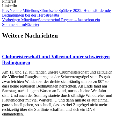
Pinterest
LinkedIn
Prev
Neuere Mitteilung
Stürmische Spätlese 2025: Herausfordernde
Bedingungen bei der Herbstregatta
Vorherigen Mitteilung
Sommerwind Regatta – fast schon ein
Sommersturm
Nächster
Weitere Nachrichten
Clubmeisterschaft und Villewind unter schwierigen
Bedingungen
Am 11. und 12. Juli fanden unsere Clubmeisterschaft und zeitgleich
die Villewind Ranglistenregatta der Schwertzugvögel statt. Es gab
zwar leichten Wind, aber der drehte sich ständig um bis zu 90° so
dass keine regulären Bedingungen herrschten. An Ende fand am
Samstag, nach langem Warten an Land, nur noch eine Wettfahrt
statt. Und auch der Sonntag startete durch ständige Winddreher und
Flautenlöcher mit viel Warterei … und dann musste es auf einmal
ganz schnell gehen, so schnell, dass es drei Zugvögel nicht mehr
rechtzeitig über die Startlinie schafften und sich ein DNS
einhandelten.